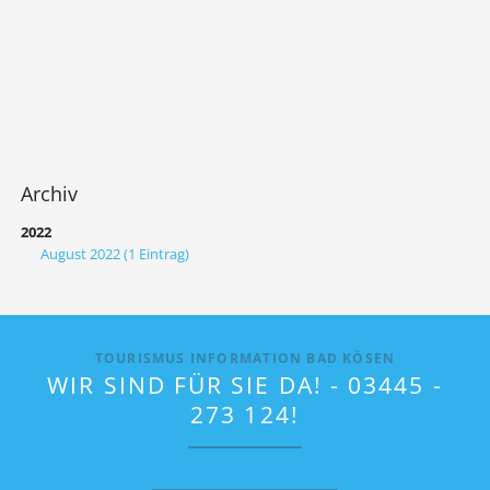
-
MELDEN
SIE
UNS
IHRE
TERMINE!
Archiv
2022
August 2022 (1 Eintrag)
TOURISMUS INFORMATION BAD KÖSEN
WIR SIND FÜR SIE DA! - 03445 -
273 124!