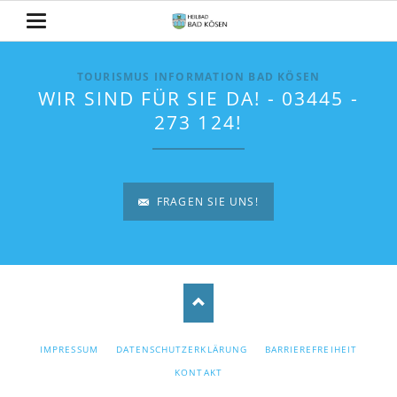
TOURISMUS INFORMATION BAD KÖSEN
WIR SIND FÜR SIE DA! - 03445 -
273 124!
FRAGEN SIE UNS!
NAVIGATION
IMPRESSUM
DATENSCHUTZERKLÄRUNG
BARRIEREFREIHEIT
ÜBERSPRINGEN
KONTAKT