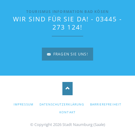
TOURISMUS INFORMATION BAD KÖSEN
WIR SIND FÜR SIE DA! - 03445 -
273 124!
FRAGEN SIE UNS!
NAVIGATION
IMPRESSUM
DATENSCHUTZERKLÄRUNG
BARRIEREFREIHEIT
ÜBERSPRINGEN
KONTAKT
© Copyright 2026 Stadt Naumburg (Saale)