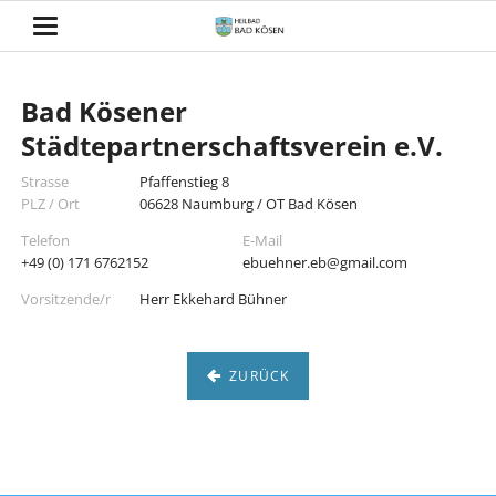
Bad Kösener
Städtepartnerschaftsverein e.V.
Strasse
Pfaffenstieg 8
PLZ / Ort
06628 Naumburg / OT Bad Kösen
Telefon
E-Mail
+49 (0) 171 6762152
ebuehner.eb@gmail.com
Vorsitzende/r
Herr Ekkehard Bühner
ZURÜCK