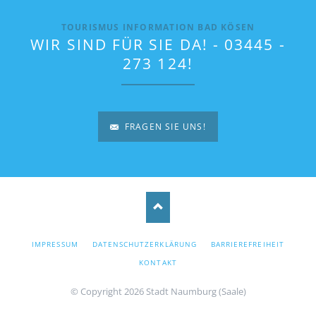
TOURISMUS INFORMATION BAD KÖSEN
WIR SIND FÜR SIE DA! - 03445 -
273 124!
FRAGEN SIE UNS!
NAVIGATION
IMPRESSUM
DATENSCHUTZERKLÄRUNG
BARRIEREFREIHEIT
ÜBERSPRINGEN
KONTAKT
© Copyright 2026 Stadt Naumburg (Saale)