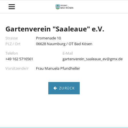
Gartenverein "Saaleaue" e.V.
Strasse
Promenade 10
PLZ / Ort
06628 Naumburg / OT Bad Kösen
Telefon
E-Mail
+49 162 5716561
gartenverein_saaleaue_ev@gmx.de
Vorsitzende/r
Frau Manuela Pfundheller
ZURÜCK