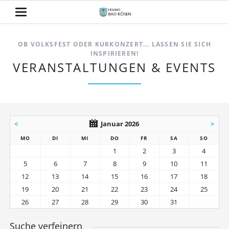
OB VOLKSFEST ODER KURKONZERT... LASSEN SIE SICH
INSPIRIEREN!
VERANSTALTUNGEN & EVENTS
<
Januar 2026
>
MO
DI
MI
DO
FR
SA
SO
1
2
3
4
5
6
7
8
9
10
11
12
13
14
15
16
17
18
19
20
21
22
23
24
25
26
27
28
29
30
31
Suche verfeinern